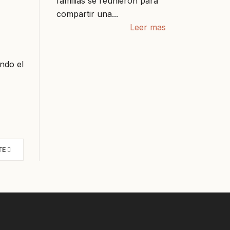
familias se reunieron para
compartir una...
Leer mas
ndo el
TE