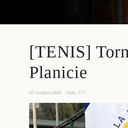
[TENIS] Torn
Prev
Next
Planicie
07 Octubre 2025
Visto: 777