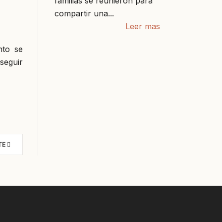
familias se reunieron para
compartir una...
Leer mas
nto se
seguir
TE