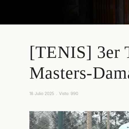
[TENIS] 3er 
Prev
Next
Masters-Dam
18 Julio 2025
Visto: 990