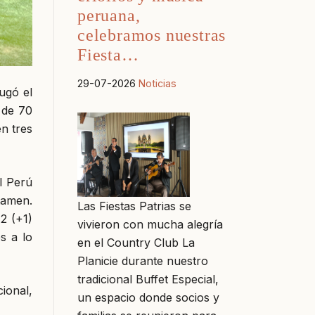
peruana,
celebramos nuestras
Fiesta…
29-07-2026
Noticias
ugó el
 de 70
en tres
l Perú
tamen.
Las Fiestas Patrias se
2 (+1)
vivieron con mucha alegría
s a lo
en el Country Club La
Planicie durante nuestro
tradicional Buffet Especial,
cional,
un espacio donde socios y