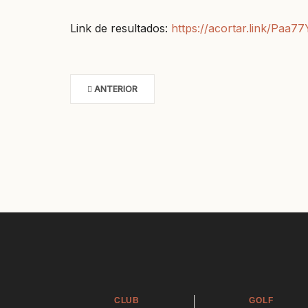
Link de resultados:
https://acortar.link/Paa77
ANTERIOR
CLUB
GOLF