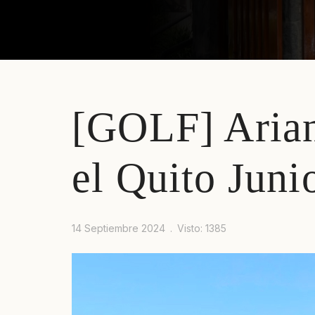
[GOLF] Arian
Prev
Next
el Quito Jun
14 Septiembre 2024
Visto: 1385